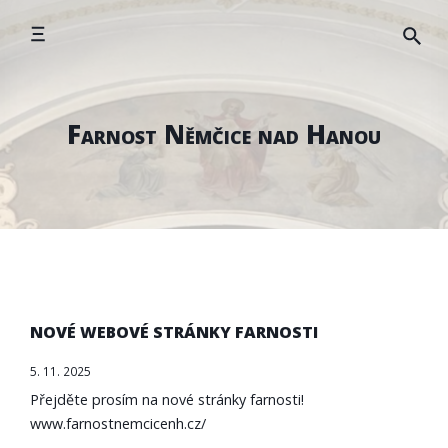
Přeskočit
na
obsah
Farnost Němčice nad Hanou
NOVÉ WEBOVÉ STRÁNKY FARNOSTI
5. 11. 2025
Přejděte prosím na nové stránky farnosti!
www.farnostnemcicenh.cz/