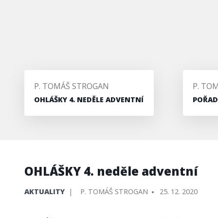
PŘIDAL/A
PŘIDA
P. TOMÁŠ STROGAN
P. TO
OHLÁŠKY 4. NEDĚLE ADVENTNÍ
POŘAD
OHLÁŠKY 4. neděle adventní
PUBLIKOVÁNO
PŘIDAL/A
AKTUALITY
P. TOMÁŠ STROGAN
25. 12. 2020
V