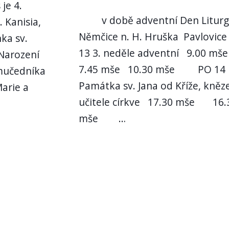
je 4.
v době adventní Den Liturg
 Kanisia,
Němčice n. H. Hruška Pavlovic
nka sv.
13 3. neděle adventní 9.00 
 Narození
7.45 mše 10.30 mše PO 1
omučedníka
Památka sv. Jana od Kříže, kněz
Marie a
učitele církve 17.30 mše 16.
mše …