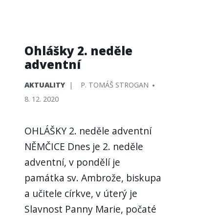
Ohlášky 2. neděle
adventní
PUBLIKOVÁNO
PŘIDAL/A
AKTUALITY
P. TOMÁŠ STROGAN
V
8. 12. 2020
OHLÁŠKY 2. neděle adventní
NĚMČICE Dnes je 2. neděle
adventní, v pondělí je
památka sv. Ambrože, biskupa
a učitele církve, v úterý je
Slavnost Panny Marie, počaté