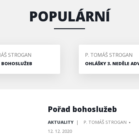
POPULÁRNÍ
L/A
PŘIDAL/A
MÁŠ STROGAN
P. TOMÁŠ STROGAN
 BOHOSLUŽEB
OHLÁŠKY 3. NEDĚLE AD
Pořad bohoslužeb
PUBLIKOVÁNO
PŘIDAL/A
AKTUALITY
P. TOMÁŠ STROGAN
V
12. 12. 2020