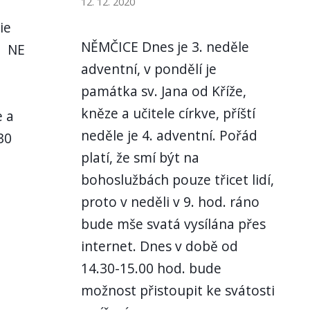
12. 12. 2020
ie
NĚMČICE Dnes je 3. neděle
e NE
adventní, v pondělí je
mše
památka sv. Jana od Kříže,
4
kněze a učitele církve, příští
e a
neděle je 4. adventní. Pořád
30
platí, že smí být na
bohoslužbách pouze třicet lidí,
proto v neděli v 9. hod. ráno
bude mše svatá vysílána přes
internet. Dnes v době od
14.30-15.00 hod. bude
možnost přistoupit ke svátosti