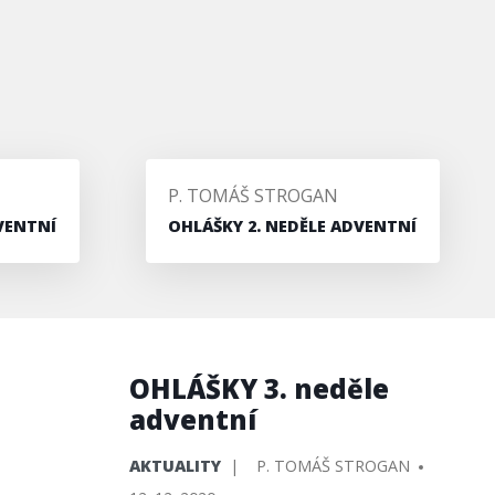
PŘIDAL/A
P. TOMÁŠ STROGAN
VENTNÍ
OHLÁŠKY 2. NEDĚLE ADVENTNÍ
OHLÁŠKY 3. neděle
adventní
PUBLIKOVÁNO
PŘIDAL/A
AKTUALITY
P. TOMÁŠ STROGAN
V