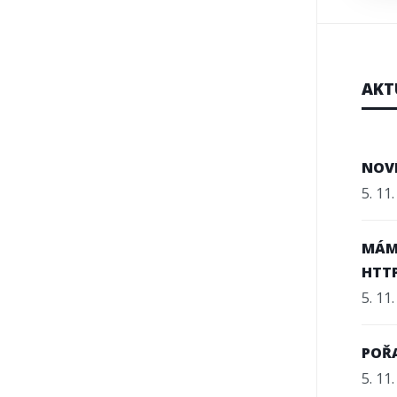
AKT
NOV
5. 11
MÁM
HTT
5. 11
POŘA
5. 11