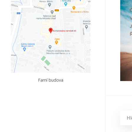
Farní budova
HLE
NA
STR