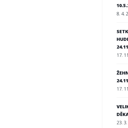
10.5
8. 4.
SET
HUDE
24.1
17. 1
ŽEHN
24.1
17. 1
VELI
DĚK
23. 3