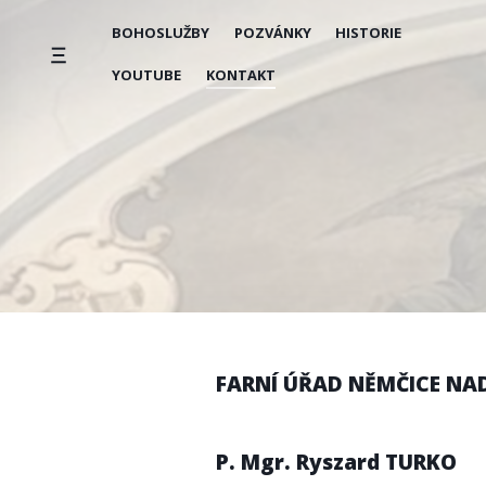
Přeskočit
BOHOSLUŽBY
POZVÁNKY
HISTORIE
na
obsah
YOUTUBE
KONTAKT
FARNÍ ÚŘAD NĚMČICE N
P. Mgr. Ryszard TURKO