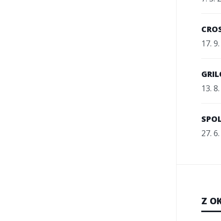
CRO
17. 9
GRI
13. 8
SPOL
27. 6
Z O