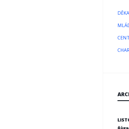
DĚKA
MLÁD
CENT
CHAR
ARC
LIST
ŘÍJE