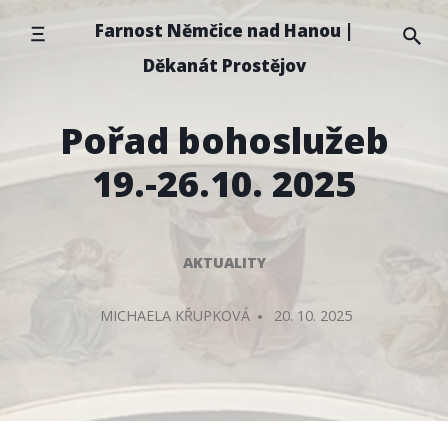
Přeskočit
Farnost Němčice nad Hanou |
na
Děkanát Prostějov
obsah
Pořad bohoslužeb
19.-26.10. 2025
AKTUALITY
PŘIDAL/A
MICHAELA KŘUPKOVÁ
20. 10. 2025