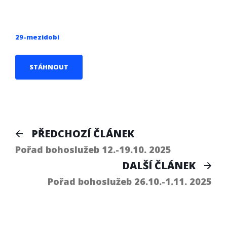
29-mezidobi
STÁHNOUT
Navigace
Předchozí
PŘEDCHOZÍ ČLÁNEK
článek:
pro
Pořad bohoslužeb 12.-19.10. 2025
Dal
DALŠÍ ČLÁNEK
příspěvek
člá
Pořad bohoslužeb 26.10.-1.11. 2025