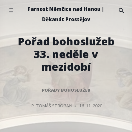
Přeskočit
Farnost Němčice nad Hanou |
na
Děkanát Prostějov
obsah
Pořad bohoslužeb
33. neděle v
mezidobí
POŘADY BOHOSLUŽEB
PŘIDAL/A
P. TOMÁŠ STROGAN
16. 11. 2020