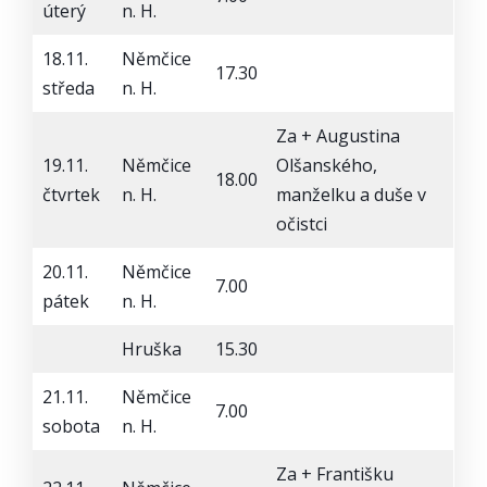
úterý
n. H.
18.11.
Němčice
17.30
středa
n. H.
Za + Augustina
19.11.
Němčice
Olšanského,
18.00
čtvrtek
n. H.
manželku a duše v
očistci
20.11.
Němčice
7.00
pátek
n. H.
Hruška
15.30
21.11.
Němčice
7.00
sobota
n. H.
Za + Františku