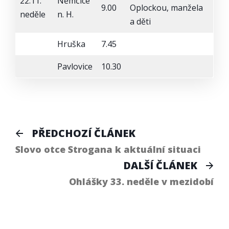
22.11.
Němčice
9.00
Oplockou, manžela
neděle
n. H.
a děti
Hruška
7.45
Pavlovice
10.30
Navigace
Předchozí
PŘEDCHOZÍ ČLÁNEK
článek:
pro
Slovo otce Strogana k aktuální situaci
Dal
DALŠÍ ČLÁNEK
příspěvek
člá
Ohlášky 33. neděle v mezidobí