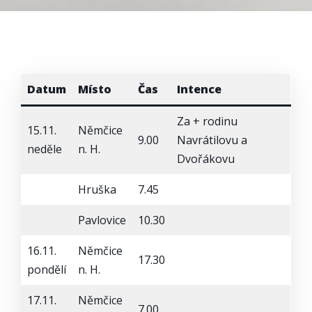
Datum
Místo
Čas
Intence
Za + rodinu
15.11.
Němčice
9.00
Navrátilovu a
neděle
n. H.
Dvořákovu
Hruška
7.45
Pavlovice
10.30
16.11.
Němčice
17.30
pondělí
n. H.
17.11.
Němčice
7.00