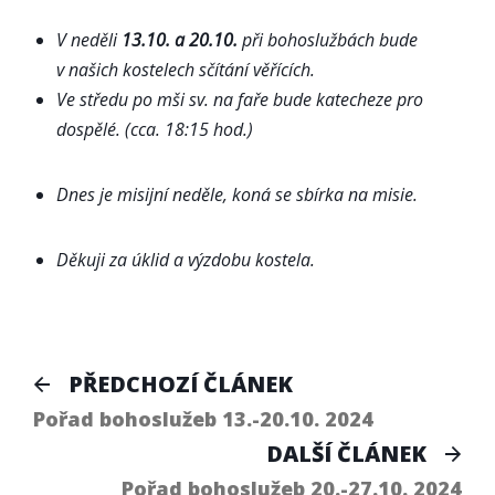
V neděli
13.10. a 20.10.
při bohoslužbách bude
v našich kostelech sčítání věřících.
Ve středu po mši sv. na faře bude katecheze pro
dospěl
é
. (cca. 18:15 hod.)
Dnes je misijní neděle, koná se sbírka na misie.
Děkuj
i
za úklid a výzdobu kostela.
Navigace
Předchozí
PŘEDCHOZÍ ČLÁNEK
článek:
pro
Pořad bohoslužeb 13.-20.10. 2024
Dal
DALŠÍ ČLÁNEK
příspěvek
člá
Pořad bohoslužeb 20.-27.10. 2024