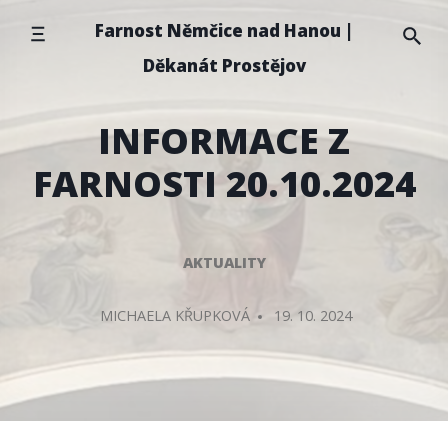
Přeskočit
Farnost Němčice nad Hanou |
na
Děkanát Prostějov
obsah
INFORMACE Z
FARNOSTI 20.10.2024
AKTUALITY
PŘIDAL/A
MICHAELA KŘUPKOVÁ
19. 10. 2024