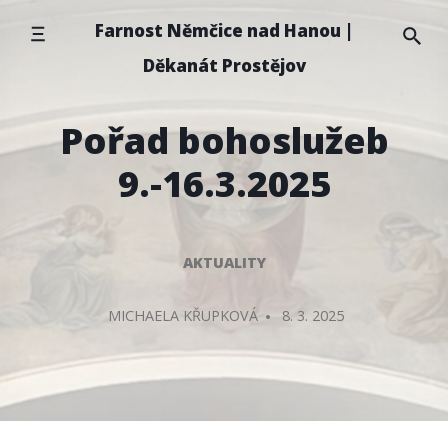
Přeskočit
Farnost Němčice nad Hanou |
na
Děkanát Prostějov
obsah
Pořad bohoslužeb
9.-16.3.2025
AKTUALITY
PŘIDAL/A
MICHAELA KŘUPKOVÁ
8. 3. 2025