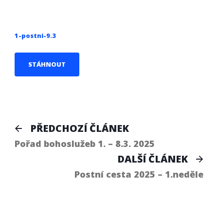
1-postni-9.3
STÁHNOUT
Navigace
Předchozí
PŘEDCHOZÍ ČLÁNEK
článek:
pro
Pořad bohoslužeb 1. – 8.3. 2025
Dal
DALŠÍ ČLÁNEK
příspěvek
člá
Postní cesta 2025 – 1.neděle