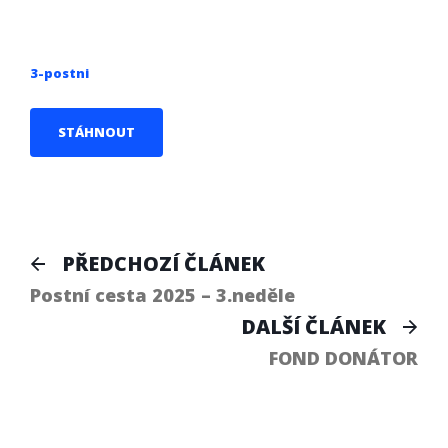
3-postni
STÁHNOUT
Navigace
Předchozí
PŘEDCHOZÍ ČLÁNEK
článek:
pro
Postní cesta 2025 – 3.neděle
Dal
DALŠÍ ČLÁNEK
příspěvek
člá
FOND DONÁTOR