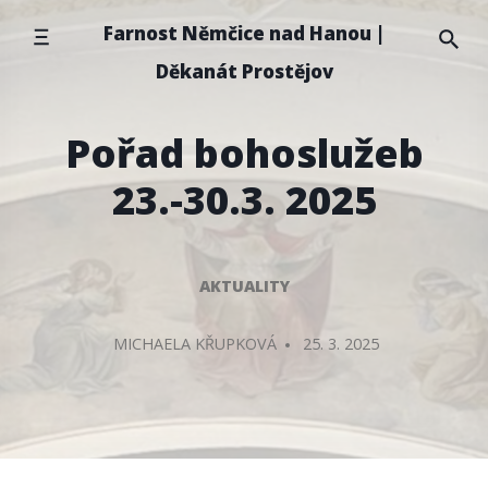
Přeskočit
Farnost Němčice nad Hanou |
na
Děkanát Prostějov
obsah
Pořad bohoslužeb
23.-30.3. 2025
AKTUALITY
PŘIDAL/A
MICHAELA KŘUPKOVÁ
25. 3. 2025