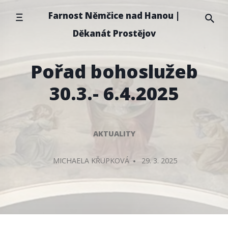
Přeskočit
Farnost Němčice nad Hanou |
na
Děkanát Prostějov
obsah
Pořad bohoslužeb
30.3.- 6.4.2025
AKTUALITY
PŘIDAL/A
MICHAELA KŘUPKOVÁ
29. 3. 2025