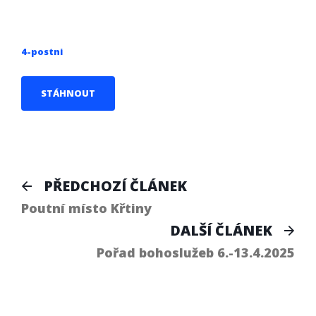
4-postni
STÁHNOUT
Navigace
Předchozí
PŘEDCHOZÍ ČLÁNEK
článek:
pro
Poutní místo Křtiny
Dal
DALŠÍ ČLÁNEK
příspěvek
člá
Pořad bohoslužeb 6.-13.4.2025